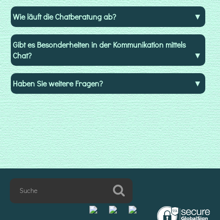
Be
Wie läuft die Chatberatung ab?
pe
Vi
Tel
Gibt es Besonderheiten in der Kommunikation mittels
Ch
od
Chat?
E-
Mai
an.
Haben Sie weitere Fragen?
We
Sie
sic
vo
mi
Be
las
mö
fül
Sie
bit
zu
ein
Be
aus