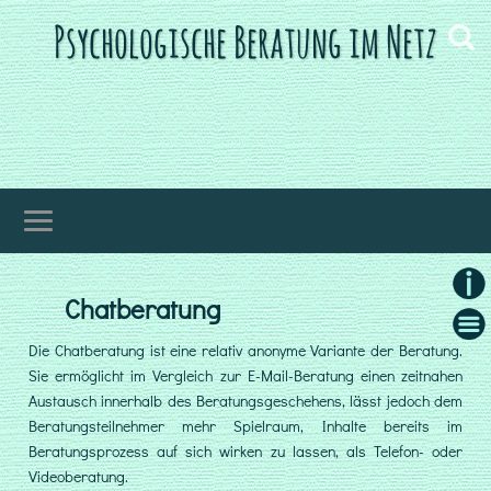
Psychologische Beratung im Netz
Chatberatung
Allge
Infor
Wie
zu
Die Chatberatung ist eine relativ anonyme Variante der Beratung.
Gib
mein
Sie ermöglicht im Vergleich zur E-Mail-Beratung einen zeitnahen
Hab
Angeb
Austausch innerhalb des Beratungsgeschehens, lässt jedoch dem
Beratungsteilnehmer mehr Spielraum, Inhalte bereits im
Ich
Beratungsprozess auf sich wirken zu lassen, als Telefon- oder
bie
ps
Videoberatung.
Onl