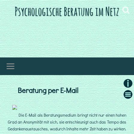
Psychologische Beratung im Netz
Beratung per E-Mail
Allge
Infor
Wie
zu
Was
mein
Ist
Angeb
Die E-Mail als Beratungsmedium bringt nicht nur einen hohen
Gib
Grad an Anonymität mit sich, sie entschleunigt auch das Tempo des
Hab
Ich
Gedankenaustausches, wodurch Inhalte mehr Zeit haben zu wirken.
bie