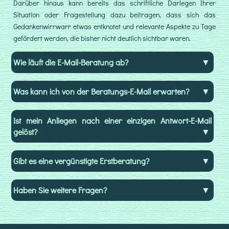
ps
Darüber hinaus kann bereits das schriftliche Darlegen Ihrer
Onl
Situation oder Fragestellung dazu beitragen, dass sich das
Be
Gedankenwirrwarr etwas entknotet und relevante Aspekte zu Tage
pe
Vi
gefördert werden, die bisher nicht deutlich sichtbar waren.
Tel
Ch
Wie läuft die E-Mail-Beratung ab?
od
E-
Mai
Was kann ich von der Beratungs-E-Mail erwarten?
an.
We
Sie
Ist mein Anliegen nach einer einzigen Antwort-E-Mail
sic
vo
gelöst?
mi
Be
las
Gibt es eine vergünstigte Erstberatung?
mö
fül
Sie
Haben Sie weitere Fragen?
bit
zu
ein
Be